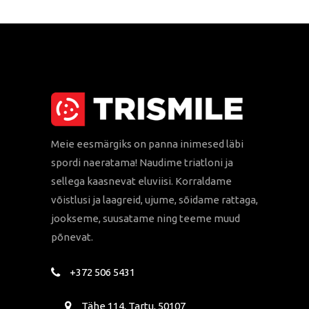
Meie eesmärgiks on panna inimesed läbi
spordi naeratama! Naudime triatloni ja
sellega kaasnevat eluviisi. Korraldame
võistlusi ja laagreid, ujume, sõidame rattaga,
jookseme, suusatame ning teeme muud
põnevat.
+372 506 5431
Tähe 114, Tartu, 50107