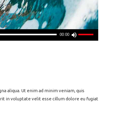
Use
00:00
Up/Down
Arrow
keys
to
increase
or
decrease
gna aliqua. Ut enim ad minim veniam, quis
volume.
t in voluptate velit esse cillum dolore eu fugiat